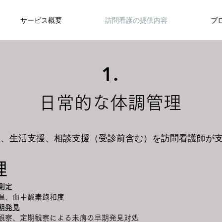
サービス概要
訪問看護の提供内容
ブ
1.
​日常的な体調管理
理、生活支援、相談支援（受診前含む）を訪問看護師が
理
測定
温、血中酸素飽和度
期発見
察、定期観察による未病の早期発見対処