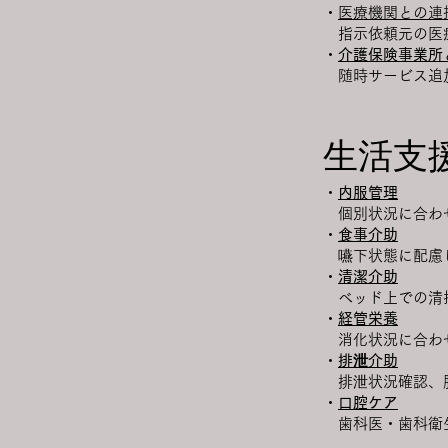
・
医療機関との連
指示依頼元の医療
・
介護保険事業所
随時サービス追加
生活支
・
内服管理
個別状況に合わ
・
食事介助
嚥下状態に配慮
・
清潔介助
ベッド上での清拭
・
経管栄養
消化状況に合わ
・
排泄介助
排泄状況確認、服
・
口腔ケア
歯科医・歯科衛